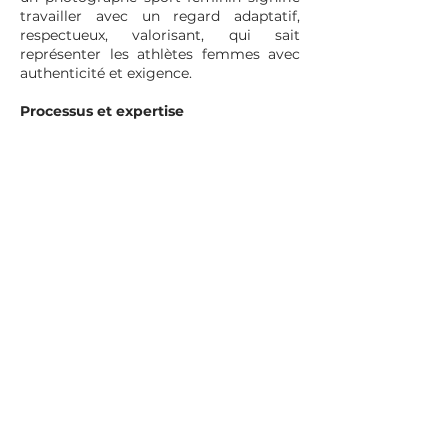
travailler avec un regard adaptatif,
respectueux, valorisant, qui sait
représenter les athlètes femmes avec
authenticité et exigence.
Processus et expertise
Son travail s’appuie sur une démarche
rigoureuse :
Brief stratégique : compréhension de
l’ADN de la marque, des valeurs de
l’athlète, des contraintes de
communication.
Repérage terrain en Bretagne :
sélection des lieux (côte, chemin, studio
mobile) pour produire des visuels
outdoor de qualité.
Shooting terrain + studio mobile :
captation du geste, de l’athlète, du
matériel, des textures, du rendu visuel
haut de gamme.
Post‑production raffinée : traitement
des images, coloration, retouche,