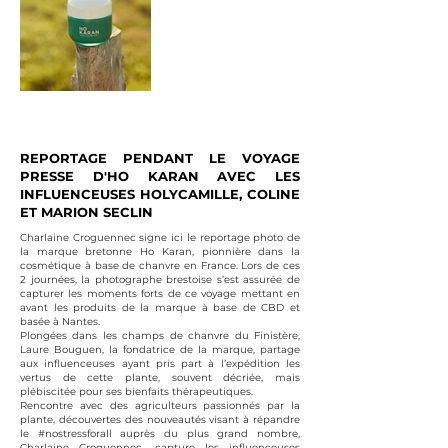
REPORTAGE PENDANT LE VOYAGE
PRESSE D'
HO KARAN
AVEC LES
INFLUENCEUSES
HOLYCAMILLE
,
COLINE
ET
MARION SECLIN
Charlaine Croguennec
signe ici le reportage photo de
la marque bretonne
Ho Karan
, pionnière dans la
cosmétique à base de chanvre en France. Lors de ces
2 journées, la photographe brestoise s’est assurée de
capturer les moments forts de ce voyage mettant en
avant les produits de la marque à base de CBD et
basée à Nantes.
Plongées dans les champs de chanvre du Finistère,
Laure Bouguen
, la fondatrice de la marque, partage
aux influenceuses ayant pris part à l’expédition les
vertus de cette plante, souvent décriée, mais
plébiscitée pour ses bienfaits thérapeutiques.
Rencontre avec des agriculteurs passionnés par la
plante, découvertes des nouveautés visant à répandre
le #nostressforall auprès du plus grand nombre,
Charlaine Croguennec,
capture les influenceuses