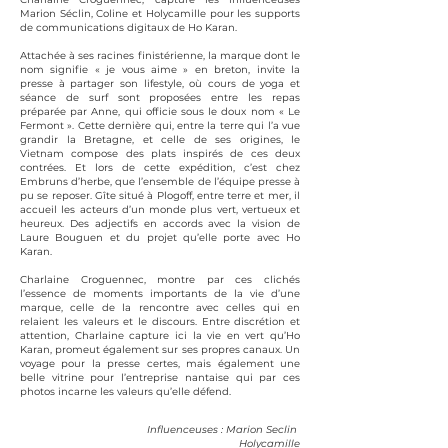
Marion Séclin
,
Coline
et
Holycamille
pour les supports
de communications digitaux de
Ho Karan
.
Attachée à ses racines finistérienne, la marque dont le
nom signifie « je vous aime » en breton, invite la
presse à partager son lifestyle, où cours de yoga et
séance de surf sont proposées entre les repas
préparée par Anne, qui officie sous le doux nom «
Le
Fermont
». Cette dernière qui, entre la terre qui l’a vue
grandir la Bretagne, et celle de ses origines, le
Vietnam compose des plats inspirés de ces deux
contrées. Et lors de cette expédition, c’est chez
Embruns d’herbe
, que l’ensemble de l’équipe presse à
pu se reposer. Gîte situé à Plogoff, entre terre et mer, il
accueil les acteurs d’un monde plus vert, vertueux et
heureux. Des adjectifs en accords avec la vision de
Laure Bouguen et du projet qu’elle porte avec Ho
Karan.
Charlaine Croguennec, montre par ces clichés
l’essence de moments importants de la vie d’une
marque, celle de la rencontre avec celles qui en
relaient les valeurs et le discours. Entre discrétion et
attention, Charlaine capture ici la vie en vert qu’Ho
Karan, promeut également sur ses propres canaux. Un
voyage pour la presse certes, mais également une
belle vitrine pour l’entreprise nantaise qui par ces
photos incarne les valeurs qu’elle défend.
Influenceuses :
Marion Seclin
Holycamille