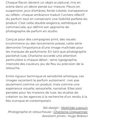
Chaque flacon devient un objet sculptural, mis en
scène dans un décor pensé sur mesure. Fleurs en
suspension, jeux d’ombres, fonds colorés, transparence
ou reflets : chaque ambiance traduit l’univers olfactif
du parfum tout en conservant une lisibilité parfaite du
produit. C’est cette double exigence, esthétique et
commerciale, qui définit son approche de
photographe de parfum en studio.
Conçue pour des campagnes print, des visuels
e‑commerce ou des lancements presse, cette série
démontre l’importance d’une image maîtrisée pour
les marques de parfumerie. En tant que photographe
packshot luxe, Charlaine accorde une attention
particulière à chaque détail : verre, typographie,
intensité des couleurs, jeu de flou ou précision de la
retouche.
Entre rigueur technique et sensibilité artistique, ces
images racontent le parfum autrement : non pas
seulement comme un produit, mais comme une
expérience visuelle, sensorielle, narrative. Elles sont
pensées pour les maisons de luxe, les studios de
création ou les agences à la recherche d’un rendu à la
fois iconique et contemporain.
Set design :
Mathilde Losquin
Photographe et retoucheuse :
Charlaine Croguennec
Assistant photo : Hugo Boboul