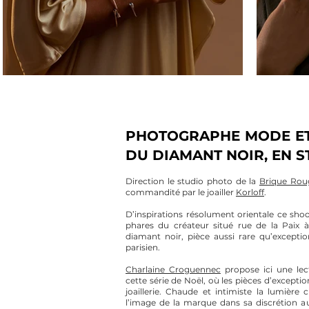
PHOTOGRAPHE MODE ET 
DU DIAMANT NOIR, EN S
Direction le studio photo de
la
Brique Rou
commandité par le joailler
Korloff
.
D’inspirations résolument orientale ce sho
phares du créateur situé rue de la Paix à
diamant noir, pièce aussi rare qu’exceptio
parisien.
Charlaine Croguennec
propose ici une lec
cette série de Noël, où les pièces d’exceptio
joaillerie. Chaude et intimiste la lumière
l’image de la marque dans sa discrétion au 