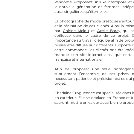
Vendôme. Proposant un luxe intemporel et dé
la nouvelle génération de femmes indépe
aussi singulières qu’éternelles.
La photographe de mode brestoise s’entoure
et la réalisation de ces clichés. Ainsi la m
par
Chirine Melou
et
Axelle Baray
qui so
coiffeuse dans le cadre de ce projet. 
importance au travail d’équipe afin de propo
puisse être diffusé sur différents support
cette commande, les clichés ont été média
marque, son site internet ainsi que certa
française et internationale.
Afin de proposer une série homogène, 
subtilement l’ensemble de ses prises d
nécessitant patience et précision est ce qui
projet.
Charlaine Croguennec est spécialisée dans 
en extérieur. Elle se déplace en France et à
sauront mettre en valeur aussi bien le produit 