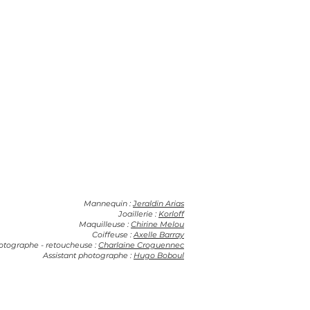
Mannequin :
Jeraldin Arias
Joaillerie :
Korloff
Maquilleuse :
Chirine Melou
Coiffeuse :
Axelle Barray
otographe - retoucheuse :
Charlaine Croguennec
Assistant photographe :
Hugo Boboul