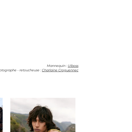
Mannequin :
Ulboss
otographe - retoucheuse :
Charlaine Croguennec